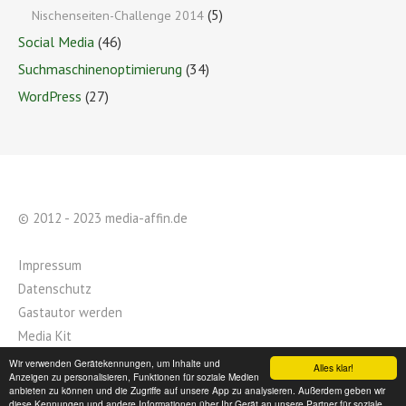
(5)
Nischenseiten-Challenge 2014
Social Media
(46)
Suchmaschinenoptimierung
(34)
WordPress
(27)
© 2012 - 2023 media-affin.de
Impressum
Datenschutz
Gastautor werden
Media Kit
Dominik Horn war hier
Wir verwenden Gerätekennungen, um Inhalte und
Alles klar!
Anzeigen zu personalisieren, Funktionen für soziale Medien
anbieten zu können und die Zugriffe auf unsere App zu analysieren. Außerdem geben wir
diese Kennungen und andere Informationen über Ihr Gerät an unsere Partner für soziale