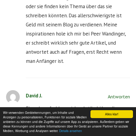
oder sie finden kein Thema über das sie
schreiben könnten. Das allerschwierigste ist
Geld mit seinem Blog zu verdienen. Meine
inspirationen hole ich mir bei Peer Wandinger,
er schreibt wirklich sehr gute Artikel, und
antwortet auch auf Fragen, erst Recht wenn
man Anfänger ist.
David J.
Antworten
Ein sehr aufschlussreicher Artikel über die
Wir verwenden Gerätekennungen, um Inhalte und
Alles klar!
Gründe, warum man bloggen sollte! Die
Anzeigen zu personalisieren, Funktionen für soziale Medien
anbieten zu können und die Zugriffe auf unsere App zu analysieren. Außerdem geben wir
Vorteile für die Sichtbarkeit und den Aufbau
diese Kennungen und andere Informationen über Ihr Gerät an unsere Partner für soziale
Medien, Werbung und Analysen weiter.
Details ansehen
einer Marke sind nicht zu unterschätzen.